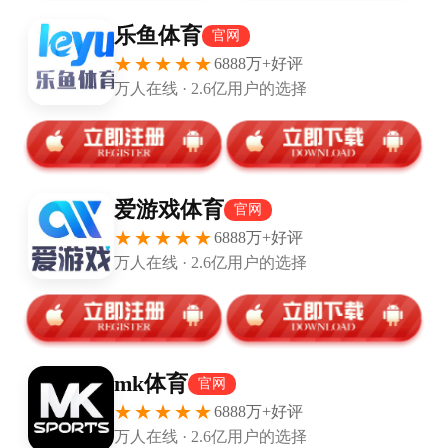
开云体育-球员评分：劳里恩特表现断断续续，沃尔帕托缺乏空间
穆里奇 6分。在替补席上度过三场比赛后重新回到自己的球门：
第10分钟前热蒂蒂斯为他“热身”，在比赛结束前对西蒙尼完成了
一次扑救——但当时比赛已经暂停——比赛进行到一小时后不
久，他又在门柱附近对西蒙尼提...
xiaoqiao
德甲
2026-06-06
223
0