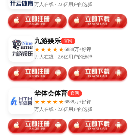
Kaiyun 开云体育官网-上港因伤离队的外援如今有了新动态！恢复比预期的要好，值得期待|上海海港|上港队|加布里埃尔·巴尔博扎|梅伦多|中超_新浪体育_新浪新闻
上港队在本赛季中超和足协杯都有不错表现，这原本是球迷觉得
情理之中的事情。结果上港队在中超联赛表现平平，没有拿出有
说服力的数据和战绩。相反上港队还在中超沦为了保级队，让球
迷觉得意外。至于上港金靴将在6月...
xiaoqiao
德甲
2026-06-06
14910
0