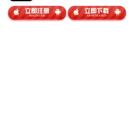
Kaiyun 开云体育官网-四连败！CBA豪门彻底无缘季后赛，重金引进的球员个个受伤
新疆男篮彻底无缘季后赛97-102，新疆男篮在主场惜败给深圳男
篮，其实这场新疆表现不错，6人得分上双，冯傲10分，葛浩然
12分，曲笑宇6分，杨芮7分，深圳实力本来就强，这场比赛输了
球迷不会怪。值得一提...
xiaoqiao
德甲
2026-06-05
215
0
vip 注册地址-字母哥统治级表现创历史 雄鹿管理层有喜也有忧