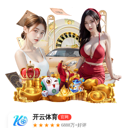
首页
首页
意甲
文章正文
nba
体育赛事-斯基拉：皇马有信心说服穆里尼奥
执教球队
英超
意甲
xiaoqiao
2026-05-11
意甲
568
0
据著名记者斯基拉报道，皇马有信心说服穆里尼奥作为球队的
法甲
新任主帅。
德甲
西甲
欧冠
关于我们