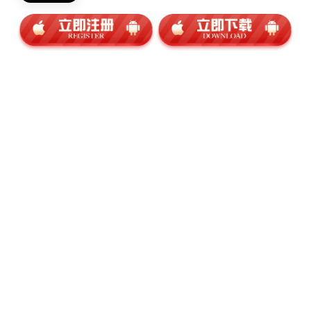
Kaiyun 开云体育官网-上港因伤离队的外援如今有了新动态！恢
复比预期的要好，值得期待|上海海港|上港队|加布里埃尔·巴尔博
扎|梅伦多|中超_新浪体育_新浪新闻
2026-06-06
14945
登录入口-国足只带2左后卫 毛伟杰+谢文能各踢1场？武磊象征
出场 7前锋竞争
2026-06-06
14909