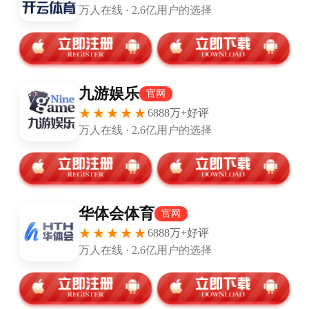
北京时间5月13日，NBA季后赛次轮，马刺126-9 7森林狼（3-
2），取得系列赛赛点。
本场比赛，马刺后卫迪伦-哈珀替补出战25分钟，投篮10中5，
得到12分10篮板2助攻1抢断1封盖。
据报道，哈珀超越了德里克-罗斯，成为联盟历史上在季后赛中
多次获得两双数据的最年轻后卫。（NBA官网）
上一篇：
下一篇：
莫雷被76人放弃迈尔斯暂
体育赛事-马刺大胜森林狼
时上任，他能在费城复刻
夺赛点，文班亚马劈扣燃
金州模式吗
爆全场
相关文章