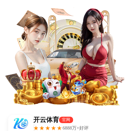
首页
首页
意甲
文章正文
nba
Kaiyun 开云体育官网-超越罗斯！哈珀成季后
赛历史中多次砍下两双的最年轻后卫
英超
意甲
xiaoqiao
2026-05-13
意甲
5154
0
法甲
德甲
西甲
欧冠
关于我们