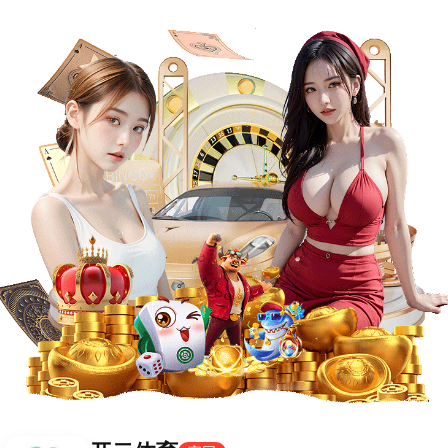
vip 注册地址
登录入口
Kaiyun 开云体育官网
西甲
欧冠
关于我们
界杯需要解决:防疫+基建+女性地位
-06-04
意甲
233
0
与新西兰合办方案不出意外获得2023年的世界杯主办权，作为
告中，哥伦比亚的得分只有2.8分，而澳大利亚/新西兰合办方