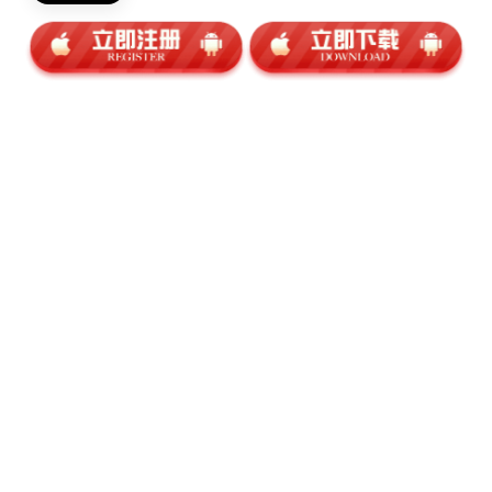
士的套路完全吃透，追库共计10次失误中，其中巨大部分甚至
是来自于彼此之间的连线。
流畅的运转球被对手掐断，勇士的外线进攻也开始低效起来。
系列赛前两战，勇士在外线总计完成了90次出手，仅仅命中了
其中的29球，32.2%的命中率并不理想，国王队强势的外线防守
收获了成效。当然了，国王队这边的外线进攻效率同样糟糕，
70投21中，30%的命中率甚至比勇士更加差劲。两支球队在外
线“卧龙凤雏”，中近距离就成为了决胜的关键。在这方面，国王
显然是表现碾压的一方。在萨博尼斯持球体系G1运转不畅的情
况之下，小萨此役回归中锋的本质，用最具优势的身高和力量
去冲击勇士的内线。
虽然勇士此役篮板数以41比41和国王打成平手，但是依然让对
手抢到了12个前场篮板，内线得分也以40比54输给对手。两场
比赛之后，双方在内线的得分比为84比114，在普尔哑火，外线
投射不畅的情况之下，勇士找不到方法来弥补这多达30分的内
线得分差距。频繁的失误、内线篮板的失手再加上犯规次数的
快速累加，勇士处处都是漏风的墙。